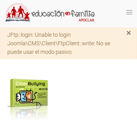
Skip to main content
×
Advertencia
JFtp::login: Unable to login
Joomla\CMS\Client\FtpClient::write: No se
puede usar el modo pasivo.